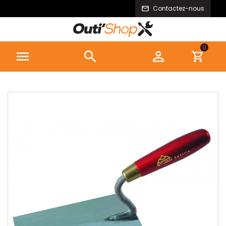
Contactez-nous
0


