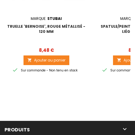
MARQUE:
STUBAI
MARQUE
TRUELLE 'BERNOISE', ROUGE MÉTALLISÉ -
SPATULE/PEINTRE
120 MM
LIÉGE 
Prix
8,48 €
8,
Ajouter au panier
Ajoute




Sur commande - Non tenu en stock
Sur commande -

PRODUITS