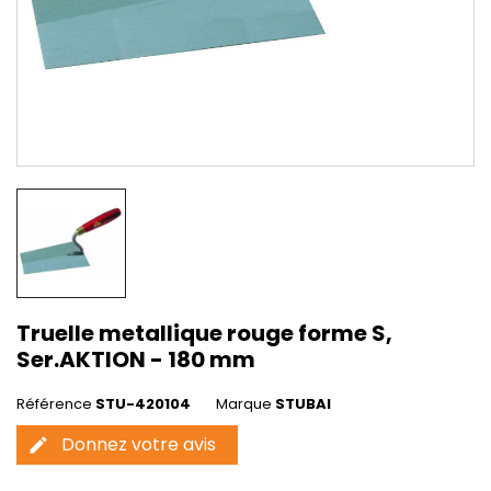
Truelle metallique rouge forme S,
Ser.AKTION - 180 mm
Référence
STU-420104
Marque
STUBAI
Donnez votre avis
edit