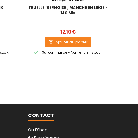
40
TRUELLE 'BERNOISE', MANCHE EN LIÈGE -
FR
140 MM
Prix
12,10 €
Ajouter au panier



stock
Sur commande - Non tenu en stock
Sur
CONTACT
Outi'Shop
6a Rue Vauban