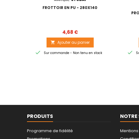
FROTTOIR EN PU - 280X140
PRO
Prix
4,68 €
Ajouter au panier



Sur commande - Non tenu en stock
Su
PRODUITS
NOTRE 
Programme de fidélité
Mentions
Promotions
Conditions