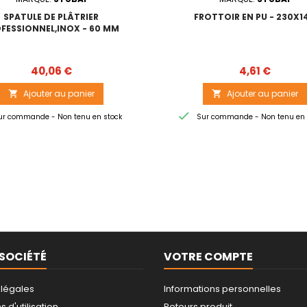
SPATULE DE PLÂTRIER
FROTTOIR EN PU - 230X1
FESSIONNEL,INOX - 60 MM
Prix
Prix
40,06 €
4,61 €
Ajouter au panier
Ajouter au panier



r commande - Non tenu en stock
Sur commande - Non tenu en 
SOCIÉTÉ
VOTRE COMPTE
 légales
Informations personnelles
 d'utilisation
Retours produit