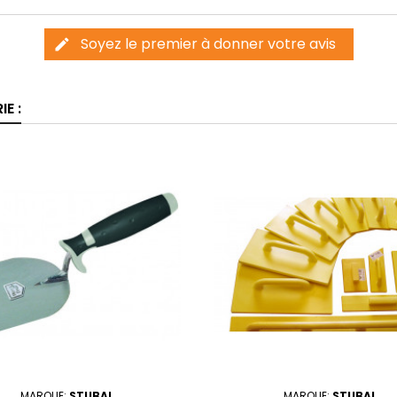
Soyez le premier à donner votre avis
edit
E :
MARQUE:
STUBAI
MARQUE:
STUBAI