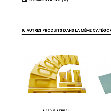
chat
16 AUTRES PRODUITS DANS LA MÊME CATÉGORI
MARQUE:
STUBAI