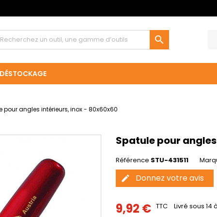

DÉSTOCKAGE
e pour angles intérieurs, inox - 80x60x60
Spatule pour angles 
Référence
STU-431511
Marq
Donnez votre avis
edit
9,92 €
TTC
Livré sous 14 