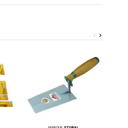
<
>
MARQUE:
STUBAI