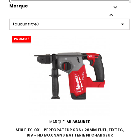
Marque



(aucun filtre)
PROMO !
MARQUE:
MILWAUKEE
M18 FHX-0X - PERFORATEUR SDS+ 26MM FUEL, FIXTEC,
18V - HD BOX SANS BATTERIE NI CHARGEUR