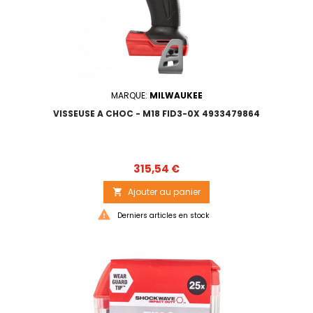
MARQUE:
MILWAUKEE
VISSEUSE A CHOC - M18 FID3-0X 4933479864
Prix
315,54 €
Ajouter au panier


Derniers articles en stock