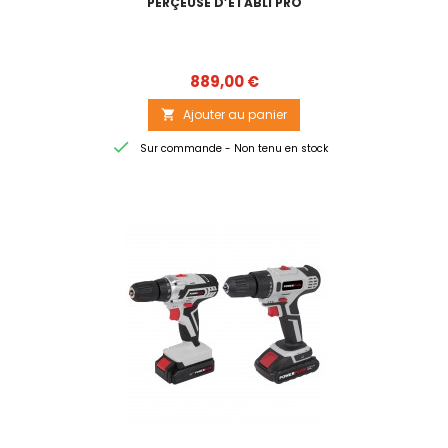
PERÇEUSE D’ETABLI PRO
Prix
889,00 €
Ajouter au panier


Sur commande - Non tenu en stock