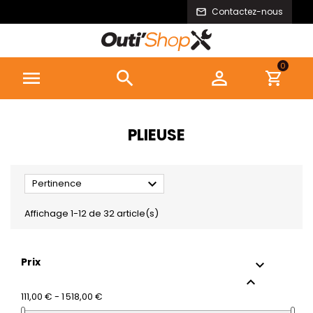
Contactez-nous
0



PLIEUSE

Pertinence
Affichage 1-12 de 32 article(s)
Prix


111,00 € - 1 518,00 €