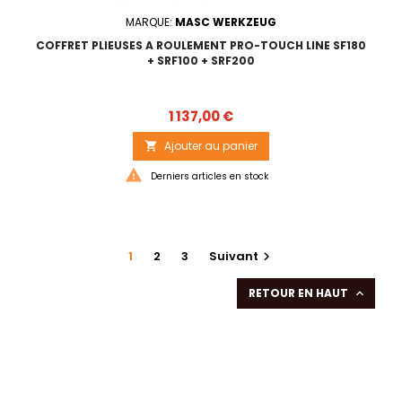
MARQUE:
MASC WERKZEUG
COFFRET PLIEUSES A ROULEMENT PRO-TOUCH LINE SF180
+ SRF100 + SRF200
Prix
1 137,00 €
Ajouter au panier


Derniers articles en stock
1
2
3
Suivant

RETOUR EN HAUT
