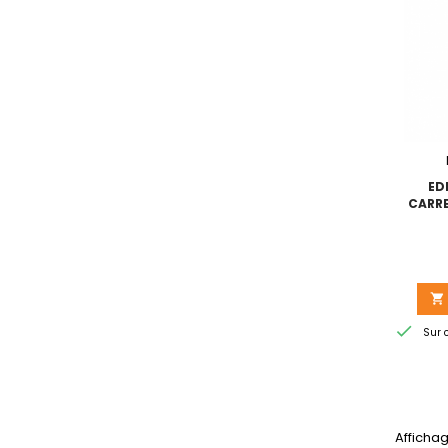
ED
CARR


Sur 
Affichag