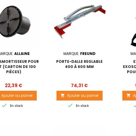
ARQUE:
ALLAINE
MARQUE:
FREUND
MA
 AMORTISSEUR POUR
PORTE-DALLE REGLABLE
E
T (CARTON DE 100
400 À 600 MM
EXOSQ
PIÈCES)
POU
Prix
Prix
22,39 €
74,31 €
Ajouter au panier
Ajouter au panier
A




En stock
En stock