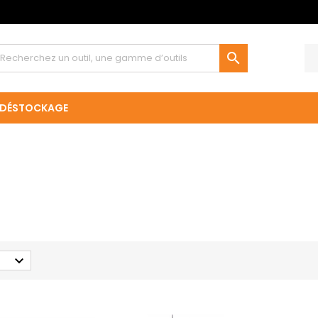

DÉSTOCKAGE
