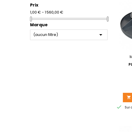
Prix
1,00 € - 1 560,00 €
Marque

(aucun filtre)
M
P


Sur 