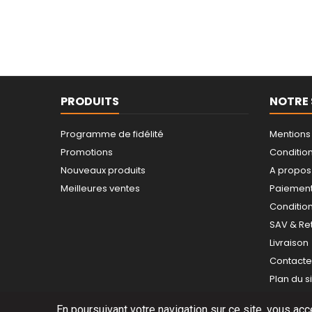
PRODUITS
NOTRE 
Programme de fidélité
Mentions
Promotions
Conditions
Nouveaux produits
A propos
Meilleures ventes
Paiement
Conditio
SAV & Re
Livraison
Contact
Plan du s
En poursuivant votre navigation sur ce site, vous acc