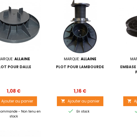
ARQUE:
ALLAINE
MARQUE:
ALLAINE
MA
LOT POUR DALLE
PLOT POUR LAMBOURDE
EMBASE
Prix
Prix
1,08 €
1,16 €
Ajouter au panier
Ajouter au panier
A



commande - Non tenu en
En stock
stock