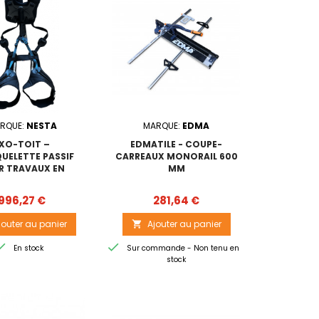
RQUE:
NESTA
MARQUE:
EDMA
XO-TOIT –
EDMATILE - COUPE-
UELETTE PASSIF
CARREAUX MONORAIL 600
R TRAVAUX EN
MM
HAUTEUR
Prix
Prix
996,27 €
281,64 €
jouter au panier
Ajouter au panier



En stock
Sur commande - Non tenu en
stock