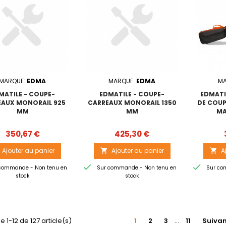
MARQUE:
EDMA
MARQUE:
EDMA
MA
MATILE - COUPE-
EDMATILE - COUPE-
EDMATI
EAUX MONORAIL 925
CARREAUX MONORAIL 1350
DE COUP
MM
MM
MA
Prix
Prix
350,67 €
425,30 €
Ajouter au panier
Ajouter au panier
A




commande - Non tenu en
Sur commande - Non tenu en
Sur co
stock
stock
e 1-12 de 127 article(s)
1
2
3
…
11
Suiva