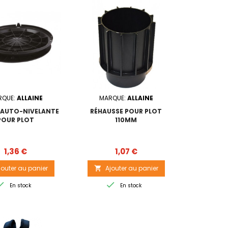
RQUE:
ALLAINE
MARQUE:
ALLAINE
 AUTO-NIVELANTE
RÉHAUSSE POUR PLOT
POUR PLOT
110MM
Prix
Prix
1,36 €
1,07 €
jouter au panier
Ajouter au panier



En stock
En stock