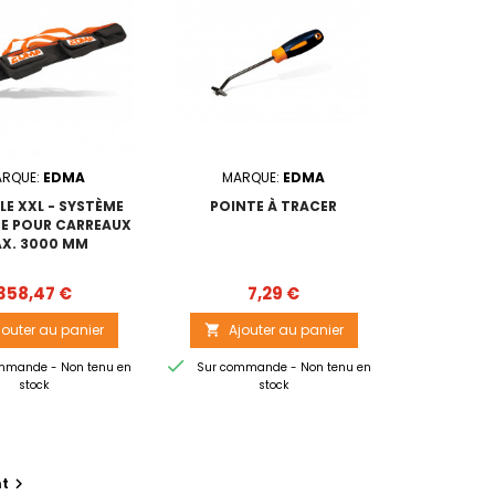
RQUE:
EDMA
MARQUE:
EDMA
LE XXL - SYSTÈME
POINTE À TRACER
E POUR CARREAUX
X. 3000 MM
Prix
Prix
358,47 €
7,29 €
jouter au panier
Ajouter au panier


mmande - Non tenu en
Sur commande - Non tenu en
stock
stock
nt
