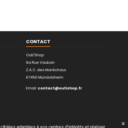
CONTACT
Outi'Shop
6a Rue Vauban
Z.A.C. des Maréchaux
67450 Mundolsheim
Email:
contact@outishop.fr
 ciblées adaptées à vos centres d'intérêts et réaliser