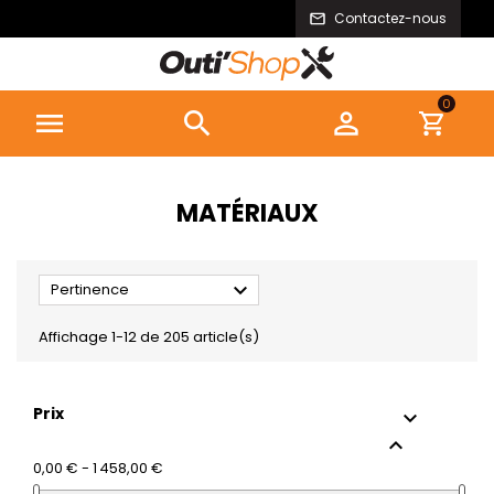
Contactez-nous
0



MATÉRIAUX

Pertinence
Affichage 1-12 de 205 article(s)
Prix


0,00 € - 1 458,00 €