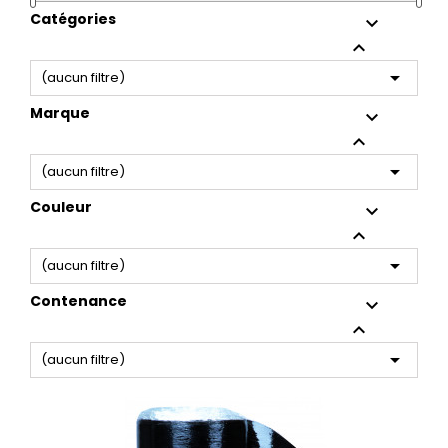
Catégories



(aucun filtre)
Marque



(aucun filtre)
Couleur



(aucun filtre)
Contenance



(aucun filtre)