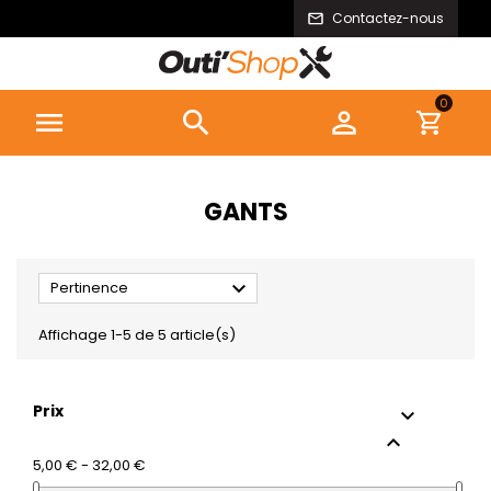
Contactez-nous
0



GANTS

Pertinence
Affichage 1-5 de 5 article(s)
Prix


5,00 € - 32,00 €