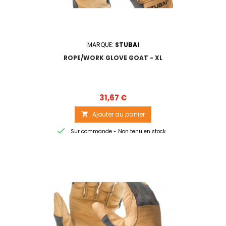
MARQUE:
STUBAI
ROPE/WORK GLOVE GOAT - XL
Prix
31,67 €
Ajouter au panier


Sur commande - Non tenu en stock