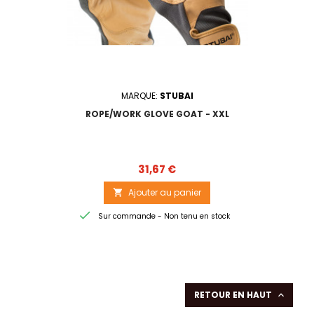
MARQUE:
STUBAI
ROPE/WORK GLOVE GOAT - XXL
Prix
31,67 €
Ajouter au panier


Sur commande - Non tenu en stock
RETOUR EN HAUT
