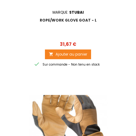
MARQUE:
STUBAI
ROPE/WORK GLOVE GOAT - L
Prix
31,67 €
Ajouter au panier


Sur commande - Non tenu en stock