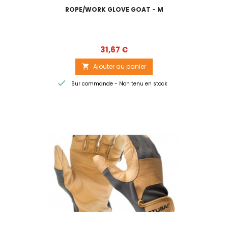
ROPE/WORK GLOVE GOAT - M
Prix
31,67 €
Ajouter au panier


Sur commande - Non tenu en stock