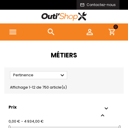
Contactez-nous
0



MÉTIERS

Pertinence
Affichage 1-12 de 750 article(s)
Prix


0,00 € - 4 934,00 €