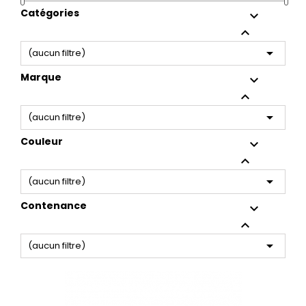
Catégories



(aucun filtre)
Marque



(aucun filtre)
Couleur



(aucun filtre)
Contenance



(aucun filtre)