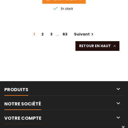

En stock
1
2
3
…
63
Suivant

RETOUR EN HAUT


PRODUITS

NOTRE SOCIÉTÉ

VOTRE COMPTE