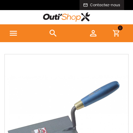
Contactez-nous
0


