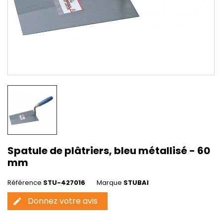
Spatule de plâtriers, bleu métallisé - 60
mm
Référence
STU-427016
Marque
STUBAI
Donnez votre avis
edit