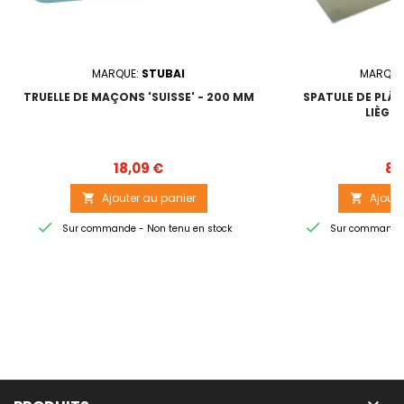
MARQUE:
STUBAI
MARQUE
TRUELLE DE MAÇONS 'SUISSE' - 200 MM
SPATULE DE PLÂT
LIÈGE 
Prix
18,09 €
8,
Ajouter au panier
Ajoute




Sur commande - Non tenu en stock
Sur commande -