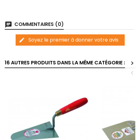
COMMENTAIRES (0)
chat
Soyez le premier à donner votre avis
edit
>
16 AUTRES PRODUITS DANS LA MÊME CATÉGORIE :
<