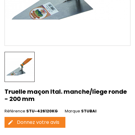
Truelle maçon Ital. manche/liege ronde
- 200 mm
Référence
STU-426120KG
Marque
STUBAI
Donnez votre avis
edit