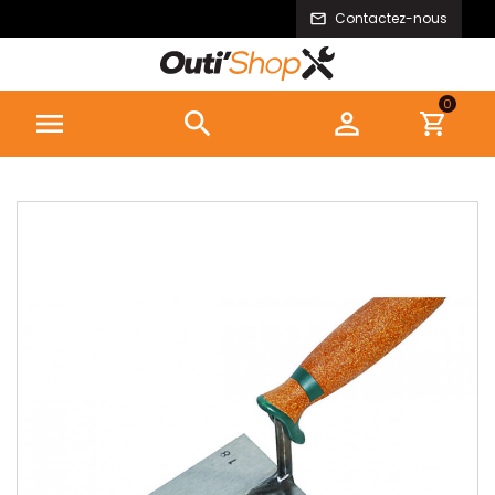
Contactez-nous
0


