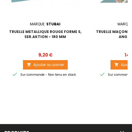
MARQUE:
STUBAI
MARQUE
TRUELLE METALLIQUE ROUGE FORME S,
TRUELLE MAÇONS I
SER.AKTION - 180 MM
ANG. -
Prix
9,20 €
14,
Ajouter au panier
Ajoute




Sur commande - Non tenu en stock
Sur commande -