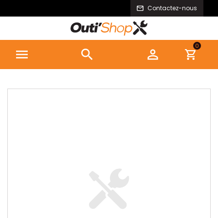
Contactez-nous
0


