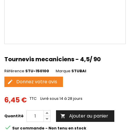
Tournevis mecaniciens - 4,5/ 90
Référence
STU-150100
Marque
STUBAI
Donnez votre avis
edit
6,45 €
TTC
Livré sous 14 à 28 jours
Ajouter au panier
Quantité


Sur commande - Non tenu en stock