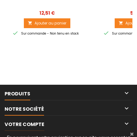
Prix
12,51 €
5,
Ajouter au panier
Ajoute




Sur commande - Non tenu en stock
Sur commande -

PRODUITS

NOTRE SOCIÉTÉ

VOTRE COMPTE