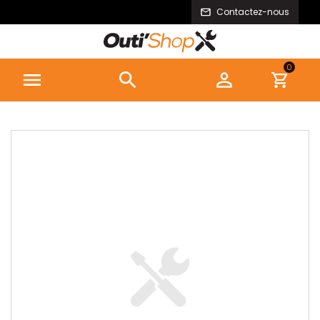
Contactez-nous
0


