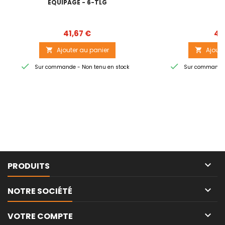
ÉQUIPAGE - 6-TLG
Prix
41,67 €
4,
Ajouter au panier
Ajoute




Sur commande - Non tenu en stock
Sur commande -

PRODUITS

NOTRE SOCIÉTÉ

VOTRE COMPTE