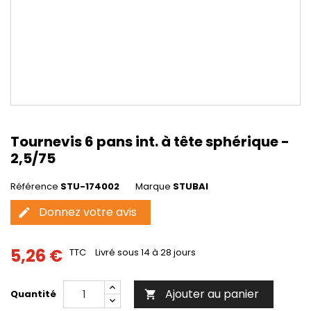
Tournevis 6 pans int. à tête sphérique -
2,5/75
Référence
STU-174002
Marque
STUBAI
Donnez votre avis
edit
5,26 €
TTC
Livré sous 14 à 28 jours
Ajouter au panier
Quantité
