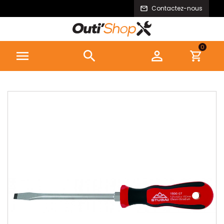
Contactez-nous
0


