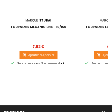
MARQUE:
STUBAI
MARQUE
TOURNEVIS MECANICIENS - 10/150
TOURNEVIS ELEC
Prix
7,92 €
4,
Ajouter au panier
Ajoute




Sur commande - Non tenu en stock
Sur commande -