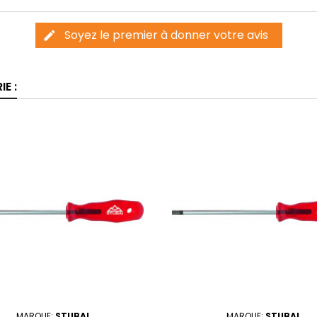
Soyez le premier à donner votre avis
edit
E :
MARQUE:
STUBAI
MARQUE:
STUBAI