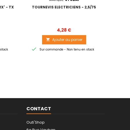
X' - TX
TOURNEVIS ELECTRICIENS - 2,5/75
TOU
Prix
4,28 €
Ajouter au panier



stock
Sur commande - Non tenu en stock
Sur
CONTACT
Outi'Shop
6a Rue Vauban