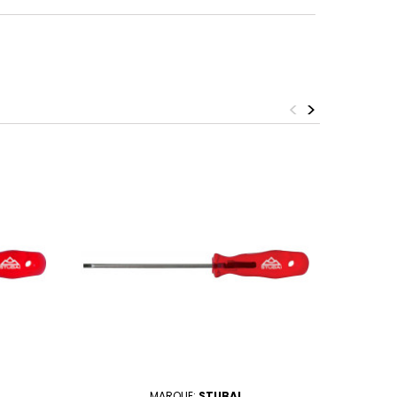
<
>
MARQUE:
STUBAI