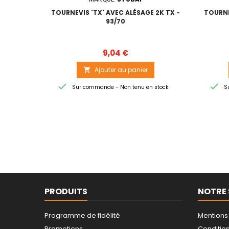
TOURNEVIS 'TX' AVEC ALÉSAGE 2K TX -
TOURNE
93/70
Prix
9,04 €
Ajouter au panier



Sur commande - Non tenu en stock
Su
PRODUITS
NOTRE 
Programme de fidélité
Mentions
Promotions
Conditions