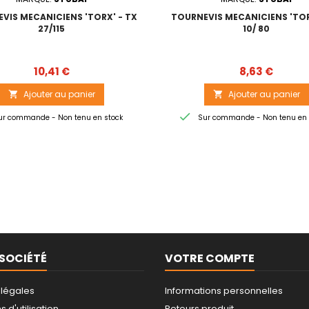
VIS MECANICIENS 'TORX' - TX
TOURNEVIS MECANICIENS 'TOR
27/115
10/ 80
Prix
Prix
10,41 €
8,63 €
Ajouter au panier
Ajouter au panier



r commande - Non tenu en stock
Sur commande - Non tenu en 
SOCIÉTÉ
VOTRE COMPTE
 légales
Informations personnelles
 d'utilisation
Retours produit