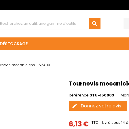

DÉSTOCKAGE
rnevis mecaniciens - 5,5/110
Tournevis mecanicie
Référence
STU-150003
Mar
Donnez votre avis
edit
6,13 €
TTC
Livré sous 14 à