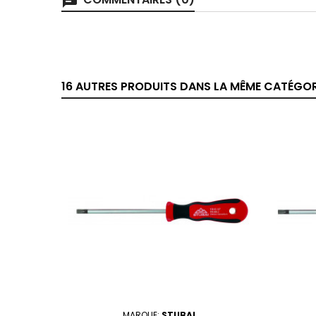
chat
16 AUTRES PRODUITS DANS LA MÊME CATÉGORI
MARQUE:
STUBAI