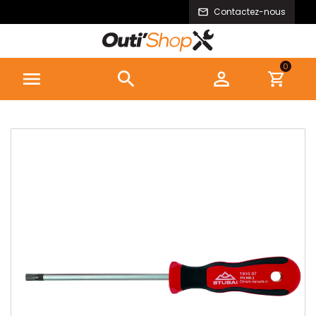
Contactez-nous
0


