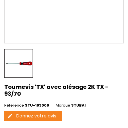
Tournevis 'TX' avec alésage 2K TX -
93/70
Référence
STU-193009
Marque
STUBAI
Donnez votre avis
edit