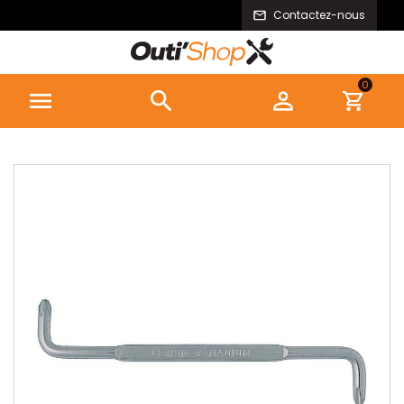
Contactez-nous
0


