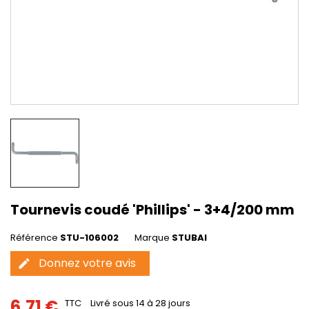
Tournevis coudé 'Phillips' - 3+4/200 mm
Référence
STU-106002
Marque
STUBAI
Donnez votre avis
edit
6,71 €
TTC
Livré sous 14 à 28 jours