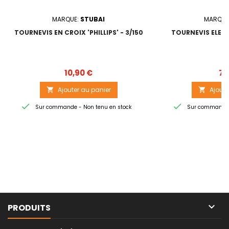
MARQUE:
STUBAI
MARQUE
TOURNEVIS EN CROIX 'PHILLIPS' - 3/150
TOURNEVIS ELECT
Prix
10,90 €
7,
Ajouter au panier
Ajoute




Sur commande - Non tenu en stock
Sur commande -

PRODUITS