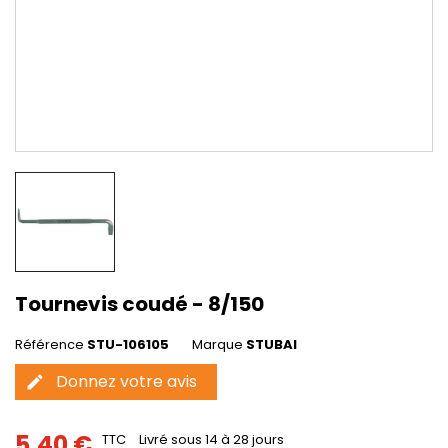
Tournevis coudé - 8/150
Référence
STU-106105
Marque
STUBAI
Donnez votre avis
edit
5,40 €
TTC
Livré sous 14 à 28 jours