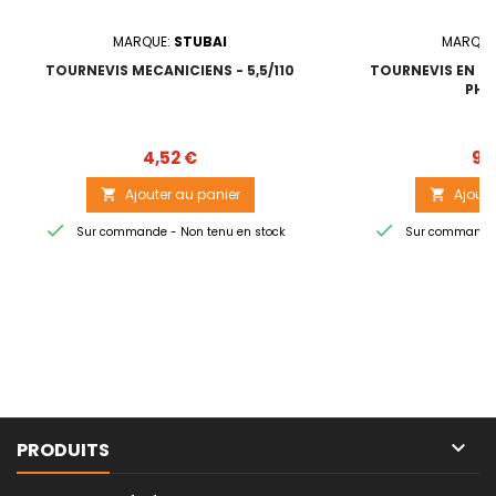
MARQUE:
STUBAI
MARQUE
TOURNEVIS MECANICIENS - 5,5/110
TOURNEVIS EN CRO
PH1
Prix
4,52 €
9,
Ajouter au panier
Ajoute




Sur commande - Non tenu en stock
Sur commande -

PRODUITS