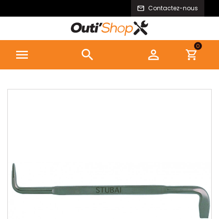
Contactez-nous
0


