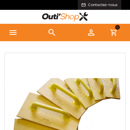
Contactez-nous
0


