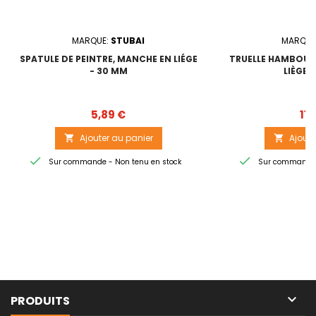
MARQUE:
STUBAI
MARQUE
SPATULE DE PEINTRE, MANCHE EN LIÉGE
TRUELLE HAMBOUR
- 30 MM
LIÈGE 
Prix
5,89 €
11,
Ajouter au panier
Ajoute




Sur commande - Non tenu en stock
Sur commande -

PRODUITS