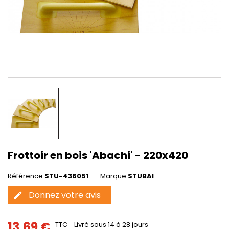
Frottoir en bois 'Abachi' - 220x420
Référence
STU-436051
Marque
STUBAI
Donnez votre avis
edit
13,69 €
TTC
Livré sous 14 à 28 jours