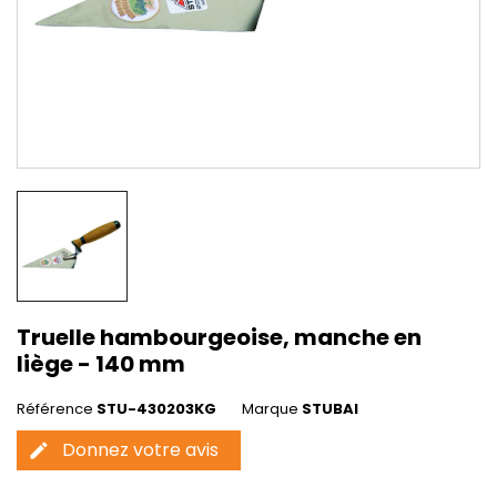
Truelle hambourgeoise, manche en
liège - 140 mm
Référence
STU-430203KG
Marque
STUBAI
Donnez votre avis
edit