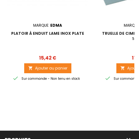
MARQUE:
EDMA
MARQUE
PLATOIR À ENDUIT LAME INOX PLATE
TRUELLE DE CIMEN
14
Prix
15,42 €
17,
Ajouter au panier
Ajoute




Sur commande - Non tenu en stock
Sur commande -