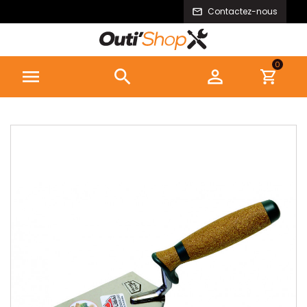
Contactez-nous
0


