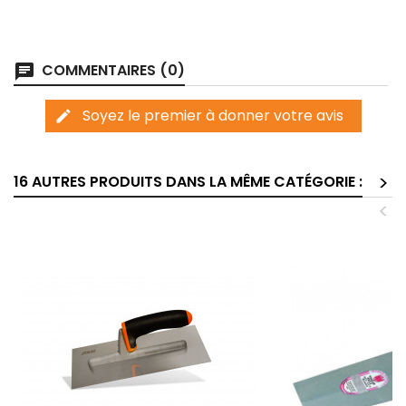
COMMENTAIRES (0)
chat
Soyez le premier à donner votre avis
edit
>
16 AUTRES PRODUITS DANS LA MÊME CATÉGORIE :
<