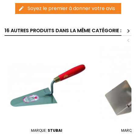
Soyez le premier à donner votre avis
edit
>
16 AUTRES PRODUITS DANS LA MÊME CATÉGORIE :
<
MARQUE:
STUBAI
MARQUE