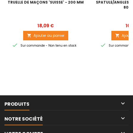
TRUELLE DE MAÇONS 'SUISSE' - 200 MM
SPATULE/ANGLES IN
80X
Prix
18,09 €
10,
Ajouter au panier
Ajoute




Sur commande - Non tenu en stock
Sur commande -

PRODUITS

NOTRE SOCIÉTÉ