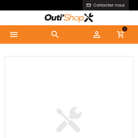
Contactez-nous
0


