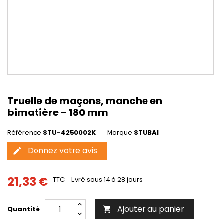
Truelle de maçons, manche en
bimatière - 180 mm
Référence
STU-4250002K
Marque
STUBAI
Donnez votre avis
edit
21,33 €
TTC
Livré sous 14 à 28 jours
Ajouter au panier
Quantité
