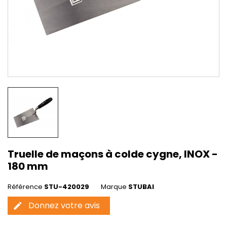
Truelle de maçons à colde cygne, INOX -
180 mm
Référence
STU-420029
Marque
STUBAI
Donnez votre avis
edit