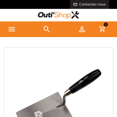
Contactez-nous
0


