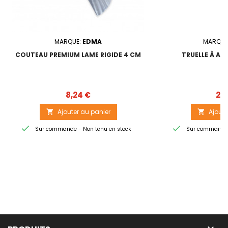
MARQUE:
EDMA
MARQUE
COUTEAU PREMIUM LAME RIGIDE 4 CM
TRUELLE À AP
Prix
8,24 €
25,
Ajouter au panier
Ajoute




Sur commande - Non tenu en stock
Sur commande -