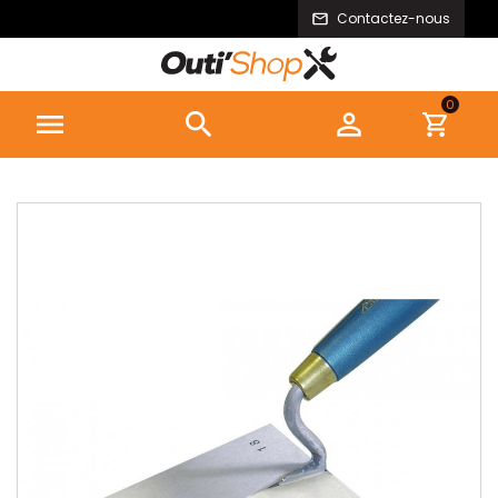
Contactez-nous
0


