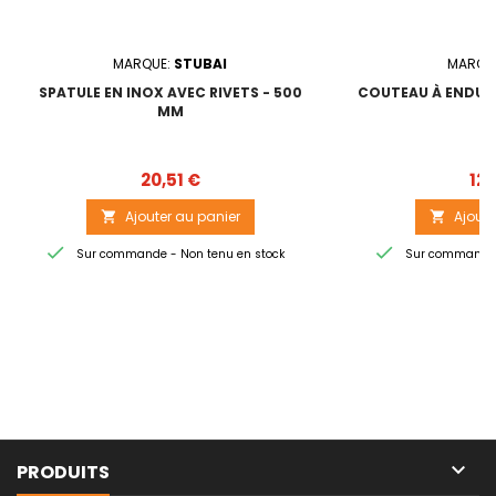
MARQUE:
STUBAI
MARQU
SPATULE EN INOX AVEC RIVETS - 500
COUTEAU À ENDUI
MM
Prix
20,51 €
12,
Ajouter au panier
Ajoute




Sur commande - Non tenu en stock
Sur commande -

PRODUITS