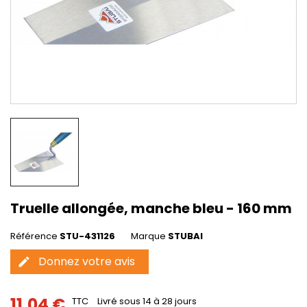
Truelle allongée, manche bleu - 160 mm
Référence
STU-431126
Marque
STUBAI
Donnez votre avis
edit
11,04 €
TTC
Livré sous 14 à 28 jours