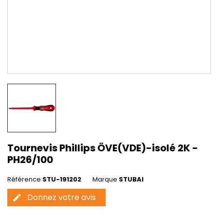
Tournevis Phillips ÖVE(VDE)-isolé 2K -
PH26/100
Référence
STU-191202
Marque
STUBAI
Donnez votre avis
edit