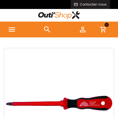
Contactez-nous
0


