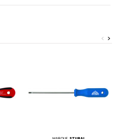
<
>
MARQUE:
STUBAI