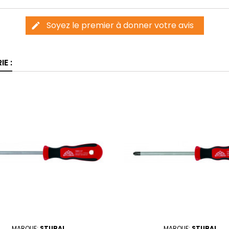
Soyez le premier à donner votre avis
edit
E :
MARQUE:
STUBAI
MARQUE:
STUBAI