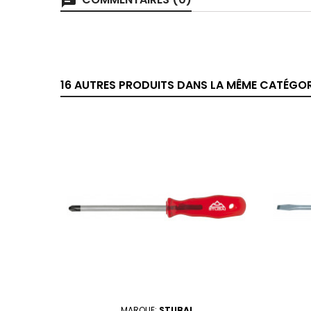
chat
16 AUTRES PRODUITS DANS LA MÊME CATÉGORI
MARQUE:
STUBAI