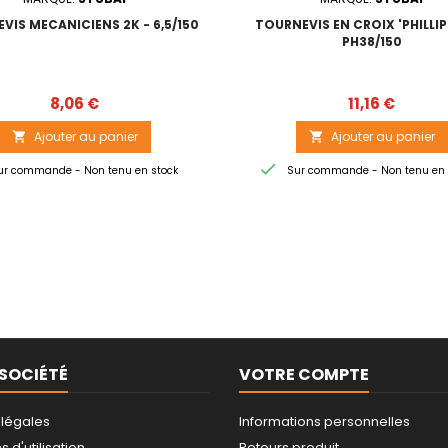
VIS MECANICIENS 2K - 6,5/150
TOURNEVIS EN CROIX 'PHILLIPS
PH38/150
Prix
Prix
8,06 €
11,16 €
Ajouter au panier
Ajouter au panier



r commande - Non tenu en stock
Sur commande - Non tenu en 
SOCIÉTÉ
VOTRE COMPTE
 légales
Informations personnelles
 d'utilisation
Retours produit