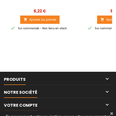
Prix
6,22 €
9,
Ajouter au panier
Ajoute




Sur commande - Non tenu en stock
Sur commande -

PRODUITS

NOTRE SOCIÉTÉ

VOTRE COMPTE