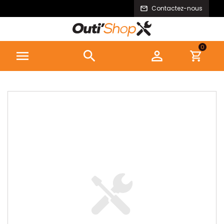
Contactez-nous
0


