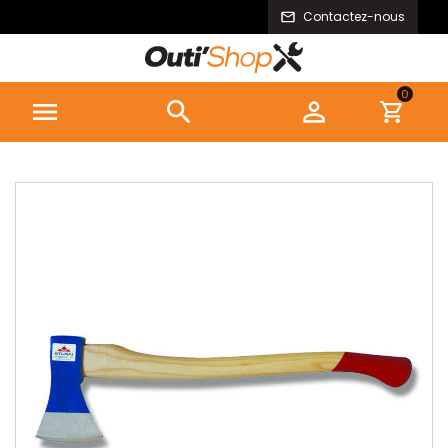
Contactez-nous
0


