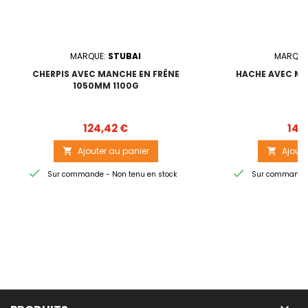
MARQUE:
STUBAI
MARQUE
CHERPIS AVEC MANCHE EN FRÊNE
HACHE AVEC M
1050MM 1100G
Prix
124,42 €
142
Ajouter au panier
Ajoute




Sur commande - Non tenu en stock
Sur commande -