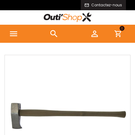
Contactez-nous
0


