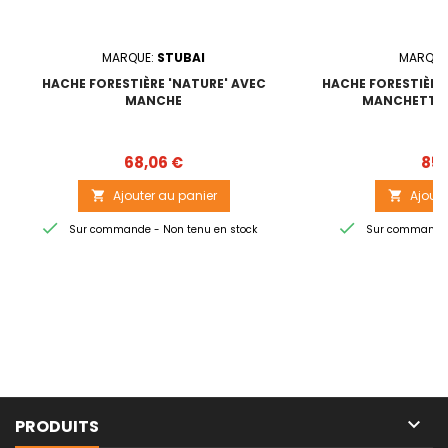
MARQUE:
STUBAI
MARQUE
HACHE FORESTIÈRE 'NATURE' AVEC
HACHE FORESTIÈRE 
MANCHE
MANCHETTE 
Prix
68,06 €
85,
Ajouter au panier
Ajoute




Sur commande - Non tenu en stock
Sur commande -

PRODUITS