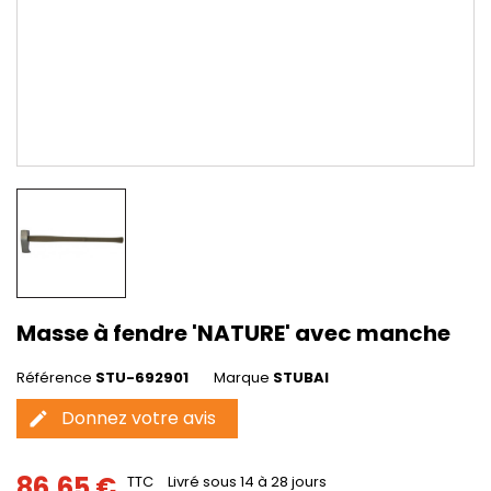
Masse à fendre 'NATURE' avec manche
Référence
STU-692901
Marque
STUBAI
Donnez votre avis
edit
86,65 €
TTC
Livré sous 14 à 28 jours