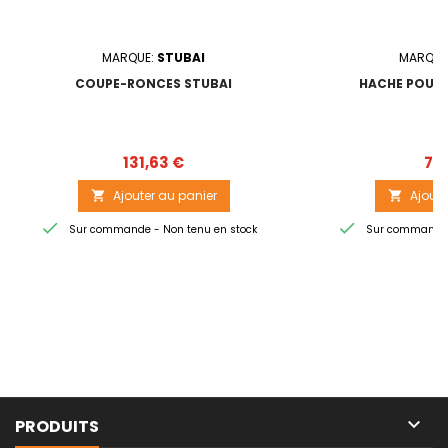
MARQUE:
STUBAI
MARQUE
COUPE-RONCES STUBAI
HACHE POUR 
Prix
131,63 €
71,
Ajouter au panier
Ajoute




Sur commande - Non tenu en stock
Sur commande -

PRODUITS