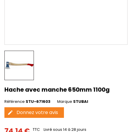
Hache avec manche 650mm 1100g
Référence
STU-671603
Marque
STUBAI
Donnez votre avis
edit
74,14 €
TTC
Livré sous 14 à 28 jours