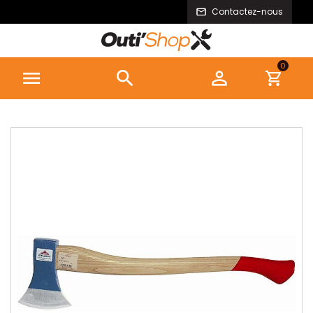
Contactez-nous
0


