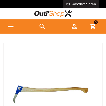
Contactez-nous
0


