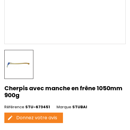
Cherpis avec manche en frêne 1050mm
900g
Référence
STU-673451
Marque
STUBAI
Donnez votre avis
edit