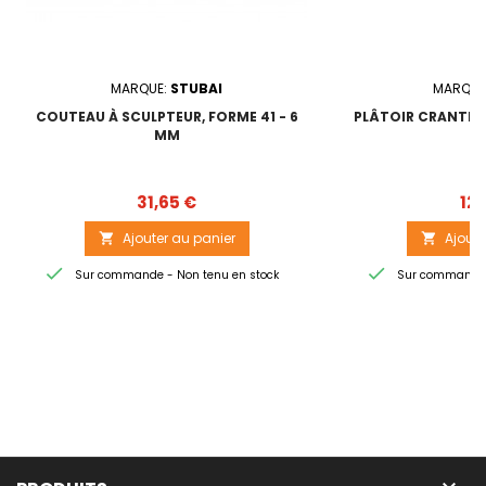
MARQUE:
STUBAI
MARQUE
COUTEAU À SCULPTEUR, FORME 41 - 6
PLÂTOIR CRANTÉE 
MM
Prix
31,65 €
12,
Ajouter au panier
Ajoute




Sur commande - Non tenu en stock
Sur commande -