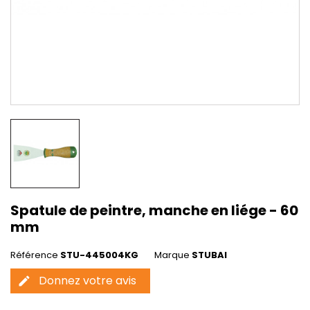
Spatule de peintre, manche en liége - 60
mm
Référence
STU-445004KG
Marque
STUBAI
Donnez votre avis
edit