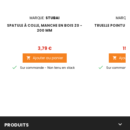
MARQUE:
STUBAI
MARQUE
SPATULE À COLLE, MANCHE EN BOIS Z0 -
TRUELLE POINTU 'F
200 MM
Prix
3,79 €
15,
Ajouter au panier
Ajoute




Sur commande - Non tenu en stock
Sur commande -

PRODUITS