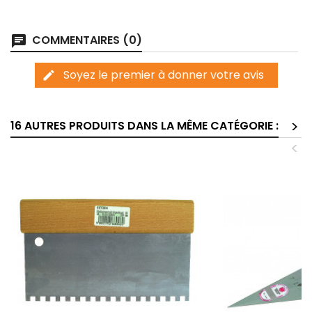
COMMENTAIRES (0)
chat
Soyez le premier à donner votre avis
edit
>
16 AUTRES PRODUITS DANS LA MÊME CATÉGORIE :
<