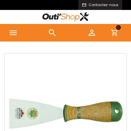
Contactez-nous
0


