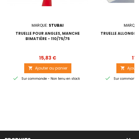
MARQUE:
STUBAI
MARQUE
TRUELLE POUR ANGLES, MANCHE
TRUELLE ALLONGÉE,
BIMATIÈRE - 110/75/75
Prix
15,83 €
11,
Ajouter au panier
Ajoute




Sur commande - Non tenu en stock
Sur commande -