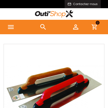
Contactez-nous
0


