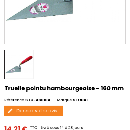
Truelle pointu hambourgeoise - 160 mm
Référence
STU-430104
Marque
STUBAI
Donnez votre avis
edit
14,21 €
TTC
Livré sous 14 à 28 jours