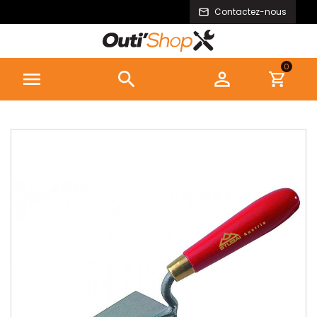
Contactez-nous
0


