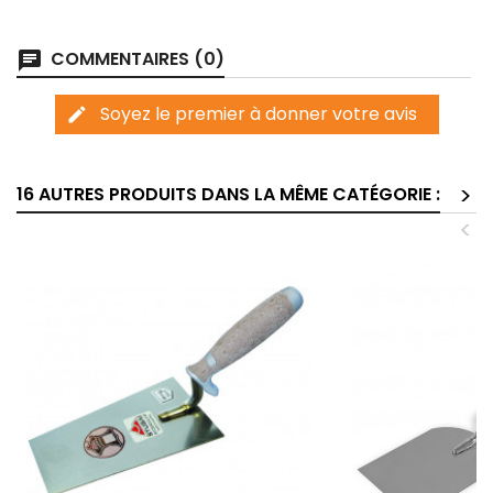
COMMENTAIRES (0)
chat
Soyez le premier à donner votre avis
edit
>
16 AUTRES PRODUITS DANS LA MÊME CATÉGORIE :
<