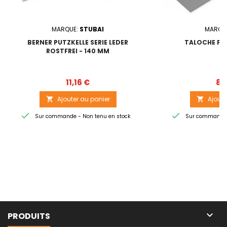
MARQUE:
STUBAI
MARQU
BERNER PUTZKELLE SERIE LEDER
TALOCHE PLI
ROSTFREI - 140 MM
Prix
11,16 €
8,
Ajouter au panier
Ajoute




Sur commande - Non tenu en stock
Sur commande -

PRODUITS