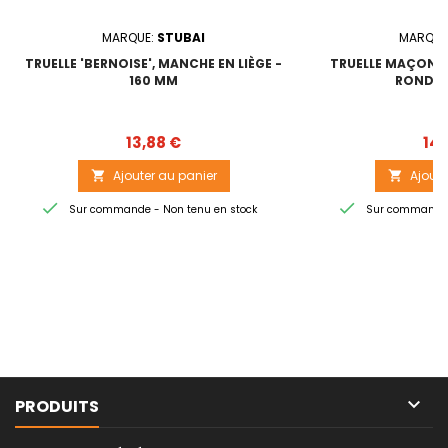
MARQUE:
STUBAI
MARQUE
TRUELLE 'BERNOISE', MANCHE EN LIÈGE -
TRUELLE MAÇON I
160 MM
RONDE 
Prix
13,88 €
14,
Ajouter au panier
Ajoute




Sur commande - Non tenu en stock
Sur commande -

PRODUITS