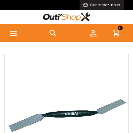
Contactez-nous
0


