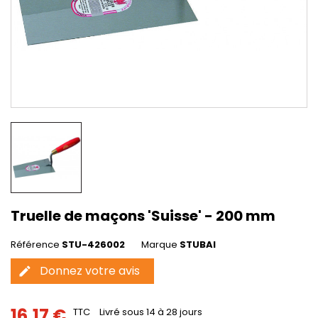
Truelle de maçons 'Suisse' - 200 mm
Référence
STU-426002
Marque
STUBAI
Donnez votre avis
edit
16,17 €
TTC
Livré sous 14 à 28 jours