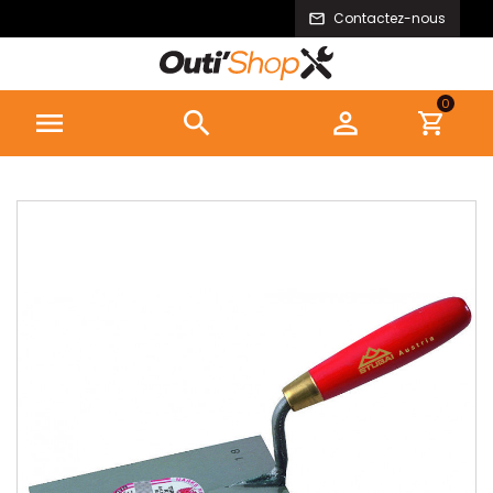
Contactez-nous
0


