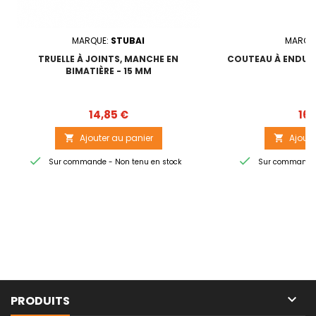
MARQUE:
STUBAI
MARQU
TRUELLE À JOINTS, MANCHE EN
COUTEAU À ENDUI
BIMATIÈRE - 15 MM
Prix
14,85 €
16,
Ajouter au panier
Ajoute




Sur commande - Non tenu en stock
Sur commande -

PRODUITS