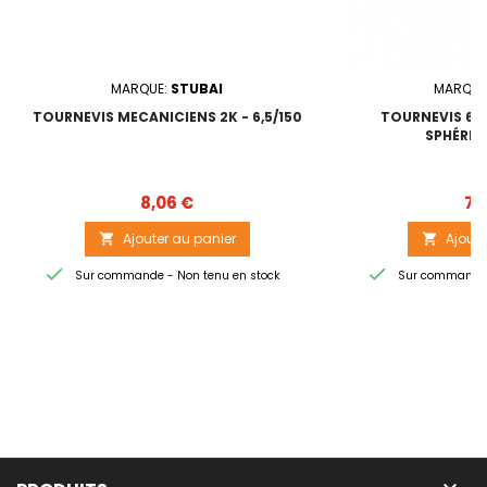
MARQUE:
STUBAI
MARQUE
TOURNEVIS MECANICIENS 2K - 6,5/150
TOURNEVIS 6 P
SPHÉRIQU
Prix
8,06 €
7,
Ajouter au panier
Ajoute




Sur commande - Non tenu en stock
Sur commande -