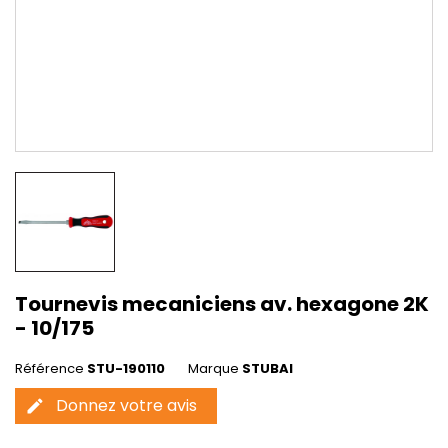
Tournevis mecaniciens av. hexagone 2K
- 10/175
Référence
STU-190110
Marque
STUBAI
Donnez votre avis
edit