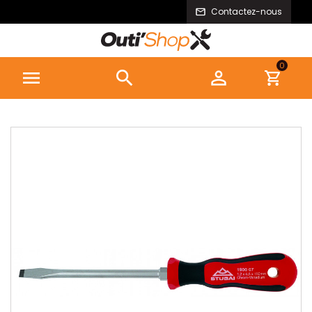
Contactez-nous
0


