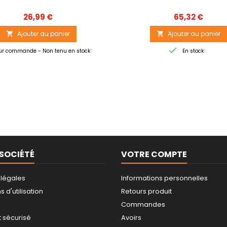
Prix
Prix
26,99 €
65,32 €
Ajouter au panier
Ajouter au panier



r commande - Non tenu en stock
En stock
SOCIÉTÉ
VOTRE COMPTE
 légales
Informations personnelles
 d'utilisation
Retours produit
Commandes
 sécurisé
Avoirs