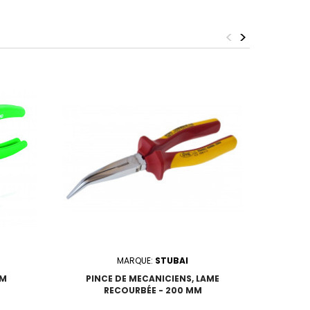
<
>
MARQUE:
STUBAI
MM
PINCE DE MECANICIENS, LAME
PINCE A 
RECOURBÉE - 200 MM