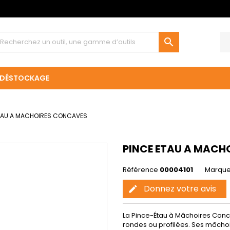

DÉSTOCKAGE
ETAU A MACHOIRES CONCAVES
PINCE ETAU A MACH
Référence
00004101
Marqu
Donnez votre avis
edit
La Pince-Étau à Mâchoires Conc
rondes ou profilées. Ses mâchoi