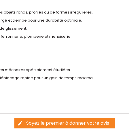
s objets ronds, profilés ou de formes irrégulières.
forgé et trempé pour une durabilité optimale.
de glissement.
ferronnerie, plomberie et menuiserie.
.
des mâchoires spécialement étudiées.
déblocage rapide pour un gain de temps maximal.
Soyez le premier à donner votre avis
edit