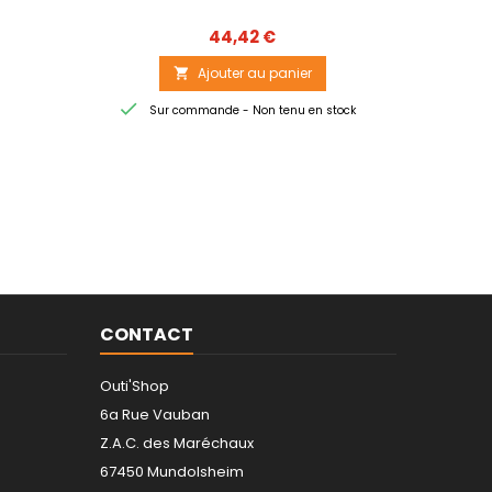
Prix
44,42 €
Ajouter au panier


Sur commande - Non tenu en stock
CONTACT
Outi'Shop
6a Rue Vauban
Z.A.C. des Maréchaux
67450 Mundolsheim