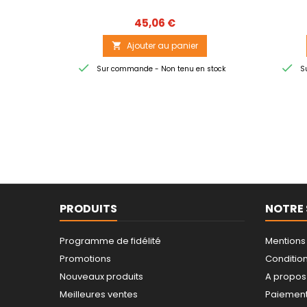
Prix
45,06 €
Ajouter au panier



Sur commande - Non tenu en stock
Su
PRODUITS
NOTRE 
Programme de fidélité
Mentions
Promotions
Conditions
Nouveaux produits
A propos
Meilleures ventes
Paiement