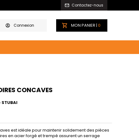
Contactez-nous
MON PANIER |
0
Connexion
OIRES CONCAVES
e
STUBAI
aves est idéale pour maintenir solidement des pièces
res en acier forgé et trempé assurent un serrage