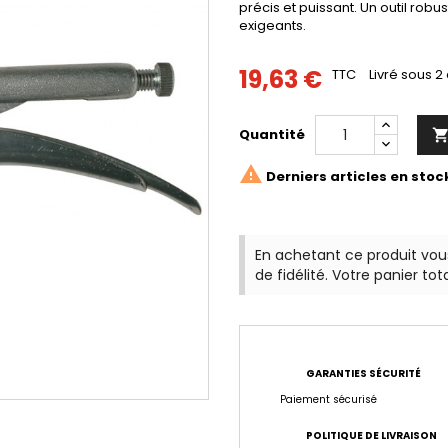
précis et puissant. Un outil robu
exigeants.
19,63 €
TTC
Livré sous 2 
Quantité

Derniers articles en stoc
En achetant ce produit vo
de fidélité. Votre panier tot
GARANTIES SÉCURITÉ
Paiement sécurisé
POLITIQUE DE LIVRAISON