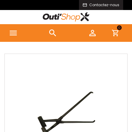
Contactez-nous
0


