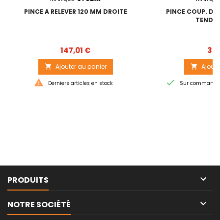
PINCE A RELEVER 120 MM DROITE
PINCE COUP. DE 
TEND. 
Prix
147,01 €
37,
Ajouter au panier
Ajoute




Derniers articles en stock
Sur commande -

PRODUITS

NOTRE SOCIÉTÉ