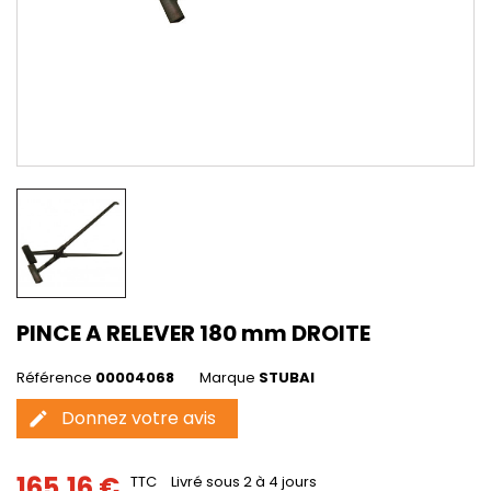
PINCE A RELEVER 180 mm DROITE
Référence
00004068
Marque
STUBAI
Donnez votre avis
edit
165,16 €
TTC
Livré sous 2 à 4 jours