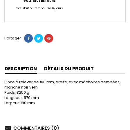
POLITIQUE RETOURS
Satisfait ou remboursé 14 jours
Partager
DESCRIPTION
DÉTAILS DU PRODUIT
Pince à relever de 180 mm, droite, avec mâchoires trempées,
manche noir verni.
Poids: 3250 g
Longueur: 570 mm
Largeur: 180 mm
COMMENTAIRES (0)
chat