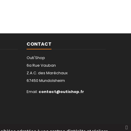
CONTACT
Outi'Shop
6a Rue Vauban
Z.A.C. des Maréchaux
67450 Mundolsheim
Email:
contact@outishop.fr