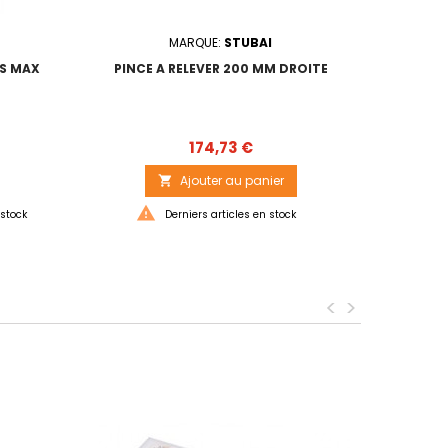
MARQUE:
STUBAI
DS MAX
PINCE A RELEVER 200 MM DROITE
MAT - L
ET POI
Prix
174,73 €
Ajouter au panier



stock
Derniers articles en stock
Sur
<
>