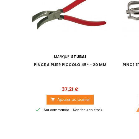
MARQUE:
STUBAI
PINCE A PLIER PICCOLO 45° - 20 MM
PINCE E
Prix
37,21 €
Ajouter au panier


Sur commande - Non tenu en stock