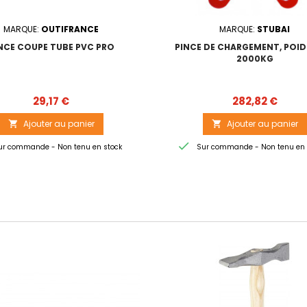
MARQUE:
OUTIFRANCE
MARQUE:
STUBAI
NCE COUPE TUBE PVC PRO
PINCE DE CHARGEMENT, POI
2000KG
Prix
Prix
29,17 €
282,82 €
Ajouter au panier
Ajouter au panier



r commande - Non tenu en stock
Sur commande - Non tenu en 