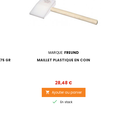
MARQUE:
FREUND
75 GR
MAILLET PLASTIQUE EN COIN
Prix
28,48 €
Ajouter au panier


En stock