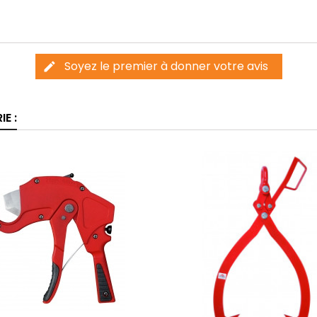
Soyez le premier à donner votre avis
edit
E :