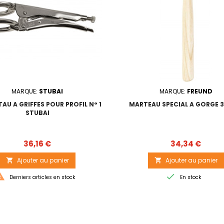
MARQUE:
STUBAI
MARQUE:
FREUND
TAU A GRIFFES POUR PROFIL N° 1
MARTEAU SPECIAL A GORGE 3
STUBAI
Prix
Prix
36,16 €
34,34 €
Ajouter au panier
Ajouter au panier




Derniers articles en stock
En stock