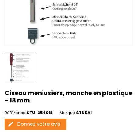
Ciseau meniusiers, manche en plastique
- 18 mm
Référence
STU-354018
Marque
STUBAI
Donnez votre avis
edit