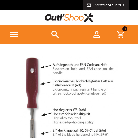
Contactez-nous
0


