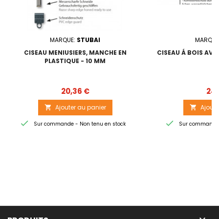
MARQUE:
STUBAI
MARQUE
CISEAU MENIUSIERS, MANCHE EN
CISEAU Á BOIS AVE
PLASTIQUE - 10 MM
4
Prix
20,36 €
24,
Ajouter au panier
Ajoute




Sur commande - Non tenu en stock
Sur commande -