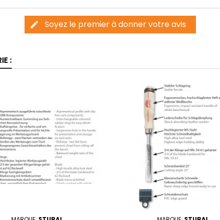
Soyez le premier à donner votre avis
edit
E :
MARQUE:
STUBAI
MARQUE:
STUBAI