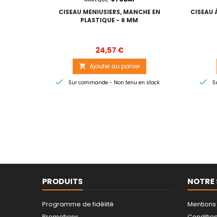
CISEAU MENIUSIERS, MANCHE EN
CISEAU 
PLASTIQUE - 6 MM
Prix
24,57 €
Ajouter au panier



Sur commande - Non tenu en stock
Su
PRODUITS
NOTRE 
Programme de fidélité
Mentions
Promotions
Conditions