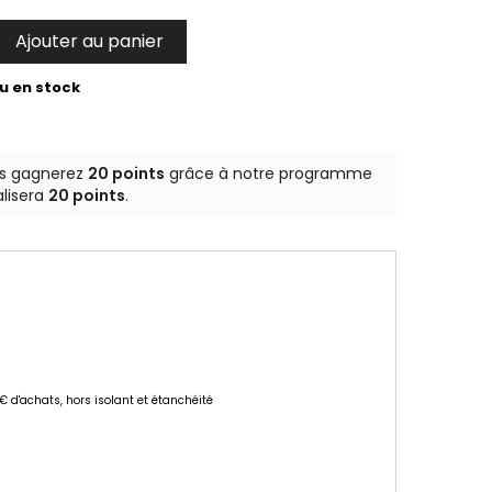
Ajouter au panier

u en stock
us gagnerez
20 points
grâce à notre programme
alisera
20 points
.
 € d'achats, hors isolant et étanchéité