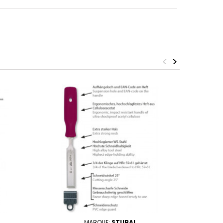
<
>
MARQUE:
STUBAI