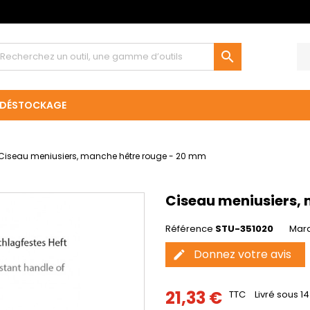

DÉSTOCKAGE
Ciseau meniusiers, manche hêtre rouge - 20 mm
Ciseau meniusiers,
Référence
STU-351020
Mar
Donnez votre avis
edit
21,33 €
TTC
Livré sous 14