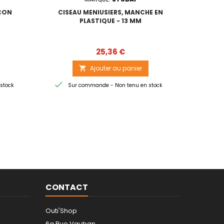
AÇON
CISEAU MENIUSIERS, MANCHE EN
CISE
PLASTIQUE - 13 MM
Prix
25,36 €
Ajouter au panier



stock
Sur commande - Non tenu en stock
Sur
CONTACT
Outi'Shop
6a Rue Vauban