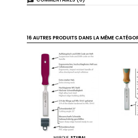
chat
16 AUTRES PRODUITS DANS LA MÊME CATÉGORI
MARQUE:
STUBAI