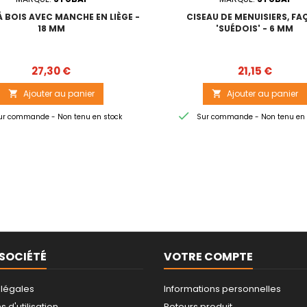
Á BOIS AVEC MANCHE EN LIÈGE -
CISEAU DE MENUISIERS, F
18 MM
'SUÉDOIS' - 6 MM
Prix
Prix
27,30 €
21,15 €
Ajouter au panier
Ajouter au panier



r commande - Non tenu en stock
Sur commande - Non tenu en 
SOCIÉTÉ
VOTRE COMPTE
 légales
Informations personnelles
 d'utilisation
Retours produit