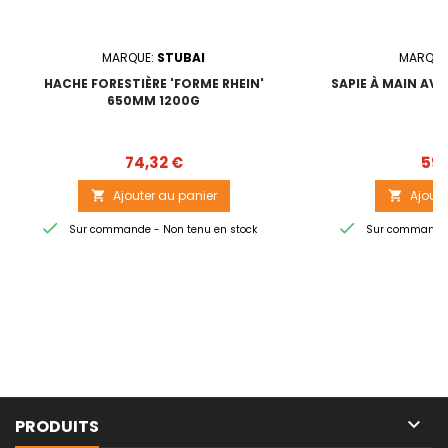
MARQUE:
STUBAI
MARQUE
HACHE FORESTIÈRE 'FORME RHEIN'
SAPIE À MAIN AV
650MM 1200G
Prix
74,32 €
59,
Ajouter au panier
Ajoute




Sur commande - Non tenu en stock
Sur commande -

PRODUITS