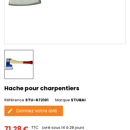
Hache pour charpentiers
Référence
STU-672101
Marque
STUBAI
Donnez votre avis
edit
71,28 €
TTC
Livré sous 14 à 28 jours