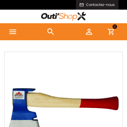
Contactez-nous
0


