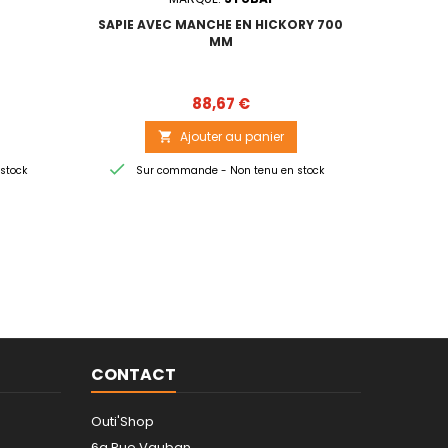
SAPIE AVEC MANCHE EN HICKORY 700
HACHE
MM
Prix
88,67 €
Ajouter au panier



stock
Sur commande - Non tenu en stock
Sur
CONTACT
Outi'Shop
6a Rue Vauban