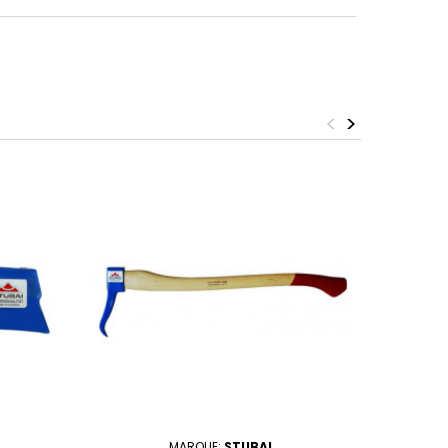
<
>
MARQUE:
STUBAI