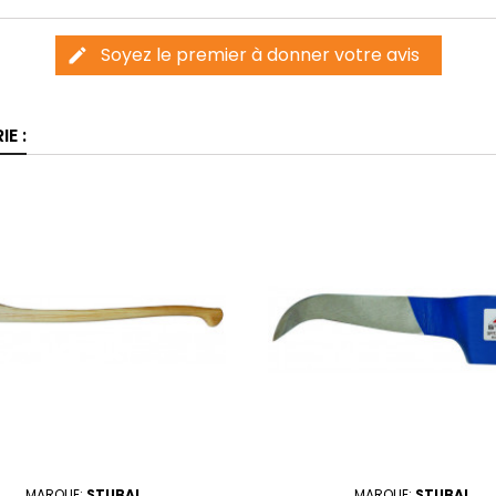
Soyez le premier à donner votre avis
edit
E :
MARQUE:
STUBAI
MARQUE:
STUBAI