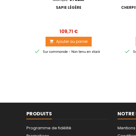
SAPIE LÉGÈRE
CHERPI
Prix
109,71 €
Ajouter au panier



Sur commande - Non tenu en stock
Su
PRODUITS
NOTRE 
Programme de fidélité
Mentions
Promotions
Conditions