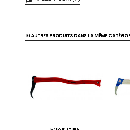
chat
16 AUTRES PRODUITS DANS LA MÊME CATÉGORI
MARQUE:
STUBAI