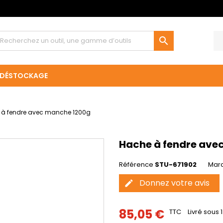

DÉSTOCKAGE
 à fendre avec manche 1200g
Hache à fendre ave
Référence
STU-671902
Mar
Donnez votre avis
edit
85,05 €
TTC
Livré sous 