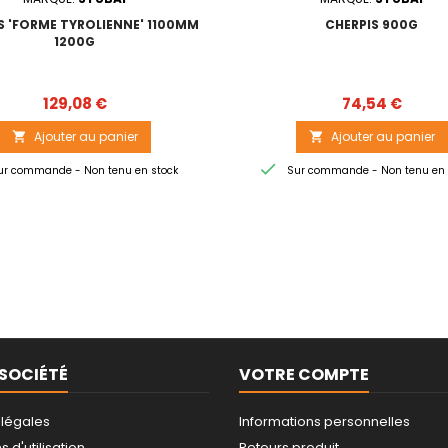
S 'FORME TYROLIENNE' 1100MM
CHERPIS 900G
1200G
Prix
Prix
129,08 €
74,54 €
Ajouter au panier
Ajouter au panier



r commande - Non tenu en stock
Sur commande - Non tenu en 
SOCIÉTÉ
VOTRE COMPTE
 légales
Informations personnelles
 d'utilisation
Retours produit