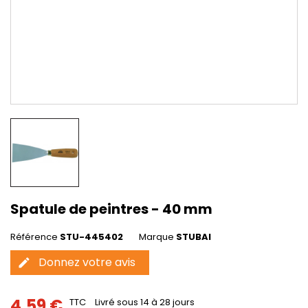
Spatule de peintres - 40 mm
Référence
STU-445402
Marque
STUBAI
Donnez votre avis
edit
4,59 €
TTC
Livré sous 14 à 28 jours