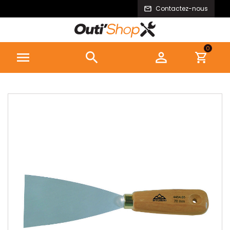
Contactez-nous
0


