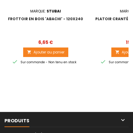
MARQUE:
STUBAI
MARQU
FROTTOIR EN BOIS 'ABACHI' - 120X240
PLATOIR CRANTÉ 28
4
Prix
6,65 €
15,
Ajouter au panier
Ajoute




Sur commande - Non tenu en stock
Sur commande -

PRODUITS