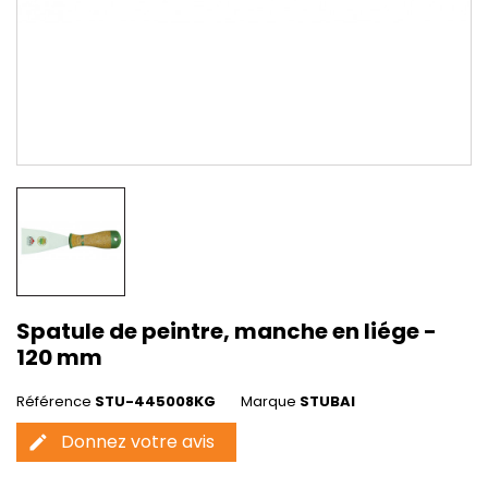
Spatule de peintre, manche en liége -
120 mm
Référence
STU-445008KG
Marque
STUBAI
Donnez votre avis
edit