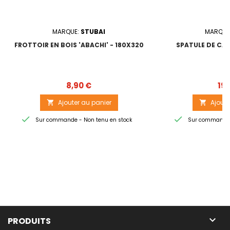
MARQUE:
STUBAI
MARQUE
FROTTOIR EN BOIS 'ABACHI' - 180X320
SPATULE DE CAR
Prix
8,90 €
19,
Ajouter au panier
Ajoute




Sur commande - Non tenu en stock
Sur commande -

PRODUITS