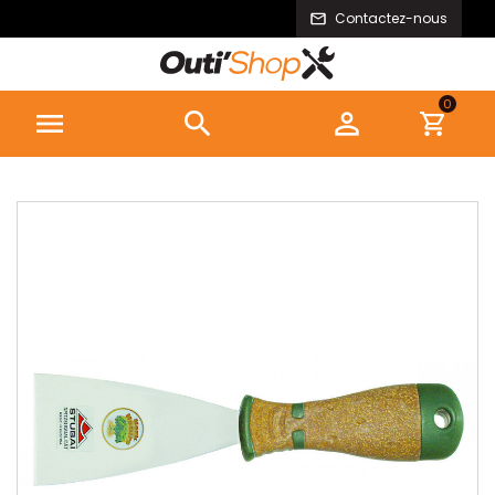
Contactez-nous
0


