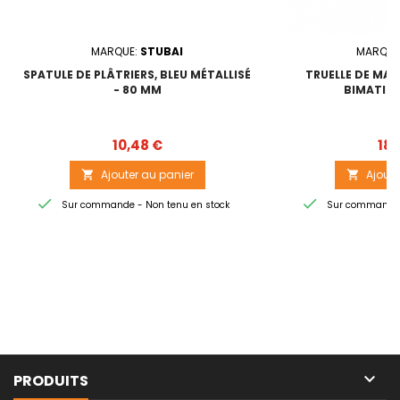
MARQUE:
STUBAI
MARQUE
SPATULE DE PLÂTRIERS, BLEU MÉTALLISÉ
TRUELLE DE MA
- 80 MM
BIMATIÈR
Prix
10,48 €
18,
Ajouter au panier
Ajoute




Sur commande - Non tenu en stock
Sur commande -

PRODUITS