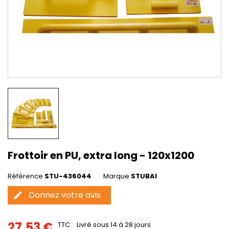
Frottoir en PU, extra long - 120x1200
Référence
STU-436044
Marque
STUBAI
Donnez votre avis
edit
27,53 €
TTC
Livré sous 14 à 28 jours