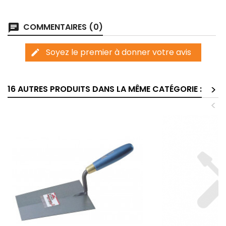
COMMENTAIRES (0)
chat
Soyez le premier à donner votre avis
edit
>
16 AUTRES PRODUITS DANS LA MÊME CATÉGORIE :
<