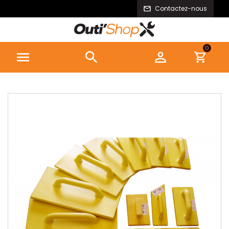
Contactez-nous
0


