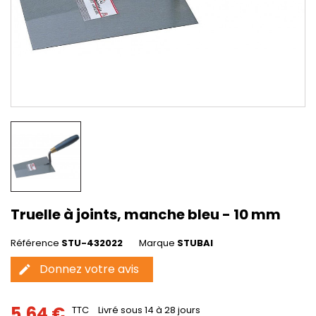
Truelle à joints, manche bleu - 10 mm
Référence
STU-432022
Marque
STUBAI
Donnez votre avis
edit
5,64 €
TTC
Livré sous 14 à 28 jours