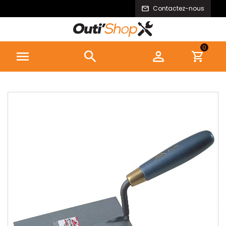
Contactez-nous
0


