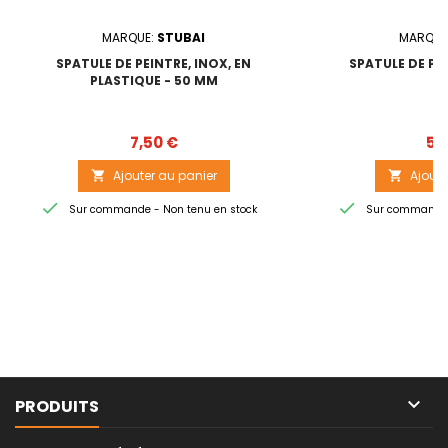
MARQUE:
STUBAI
MARQUE
SPATULE DE PEINTRE, INOX, EN
SPATULE DE PL
PLASTIQUE - 50 MM
Prix
7,50 €
5,
Ajouter au panier
Ajoute




Sur commande - Non tenu en stock
Sur commande -

PRODUITS