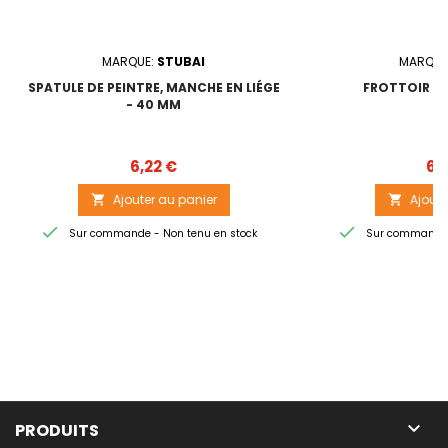
MARQUE:
STUBAI
MARQUE
SPATULE DE PEINTRE, MANCHE EN LIÉGE
FROTTOIR EN
- 40 MM
Prix
6,22 €
6,
Ajouter au panier
Ajoute




Sur commande - Non tenu en stock
Sur commande -

PRODUITS