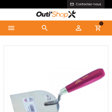
Contactez-nous
0


