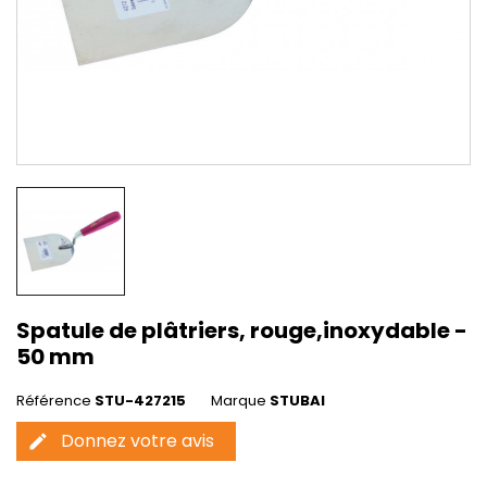
Spatule de plâtriers, rouge,inoxydable -
50 mm
Référence
STU-427215
Marque
STUBAI
Donnez votre avis
edit