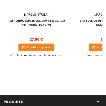
MARQUE:
STUBAI
MARQUE
PLÂTOIR/CRÉPI, INOX, BIMATIÈRE, 10D
SPATULE DE PLÂT
48 - 480X130X0,75
LIÈGE 
Prix
27,96 €
11,
Ajouter au panier
Ajoute




Sur commande - Non tenu en stock
Sur commande -

PRODUITS