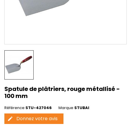
Spatule de plâtriers, rouge métallisé -
100 mm
Référence
STU-427046
Marque
STUBAI
Donnez votre avis
edit