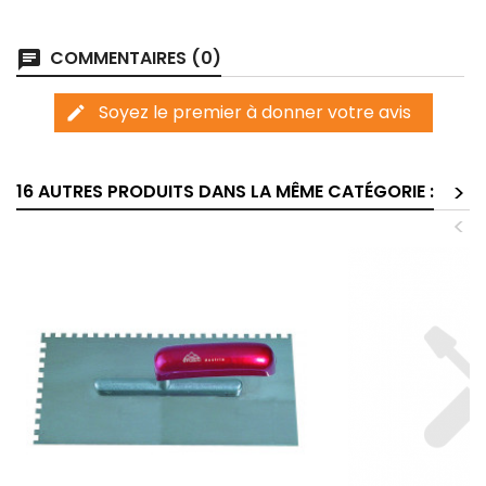
COMMENTAIRES (0)
chat
Soyez le premier à donner votre avis
edit
>
16 AUTRES PRODUITS DANS LA MÊME CATÉGORIE :
<