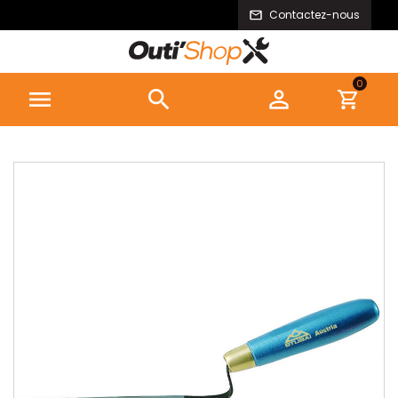
Contactez-nous
0


