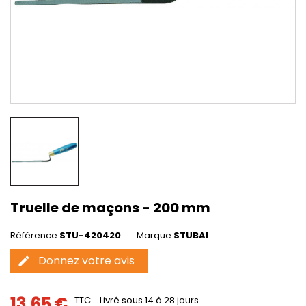
Truelle de maçons - 200 mm
Référence
STU-420420
Marque
STUBAI
Donnez votre avis
edit
13,65 €
TTC
Livré sous 14 à 28 jours