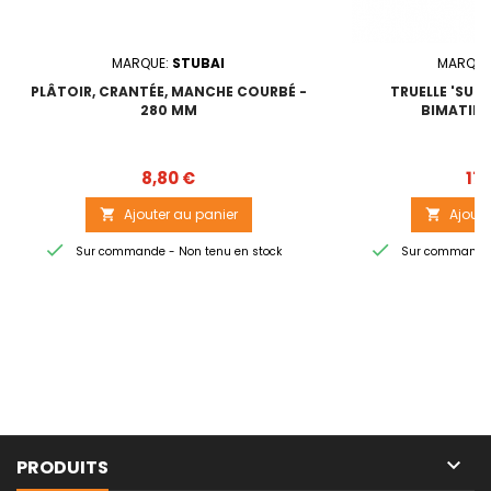
MARQUE:
STUBAI
MARQUE
PLÂTOIR, CRANTÉE, MANCHE COURBÉ -
TRUELLE 'SUIS
280 MM
BIMATIÈR
Prix
8,80 €
17,
Ajouter au panier
Ajoute




Sur commande - Non tenu en stock
Sur commande -

PRODUITS