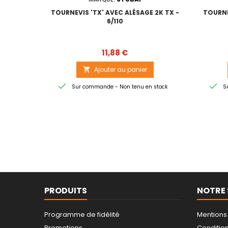
TOURNEVIS 'TX' AVEC ALÉSAGE 2K TX -
TOURNE
6/110
Prix
11,88 €
Ajouter au panier



Sur commande - Non tenu en stock
Su
PRODUITS
NOTRE 
Programme de fidélité
Mentions
Promotions
Conditions