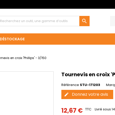

DÉSTOCKAGE
nevis en croix 'Phillips' - 3/150
Tournevis en croix 'P
Référence
STU-171203
Marq
Donnez votre avis
edit
12,67 €
TTC
Livré sous 14