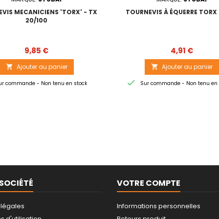
VIS MECANICIENS 'TORX' - TX
TOURNEVIS À ÉQUERRE TORX 
20/100
Prix
Prix
9,85 €
4,91 €
Ajouter au panier
Ajouter au panier



r commande - Non tenu en stock
Sur commande - Non tenu en 
SOCIÉTÉ
VOTRE COMPTE
 légales
Informations personnelles
 d'utilisation
Retours produit