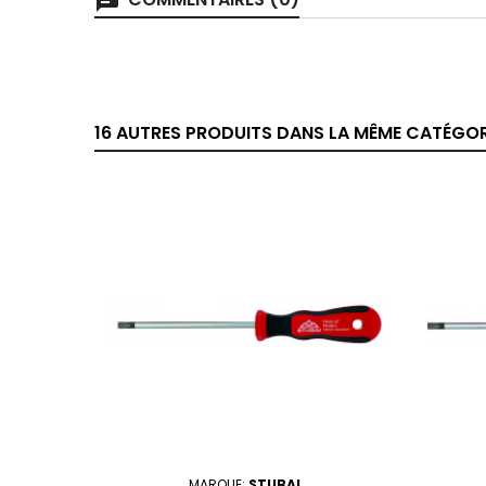
chat
16 AUTRES PRODUITS DANS LA MÊME CATÉGORI
MARQUE:
STUBAI