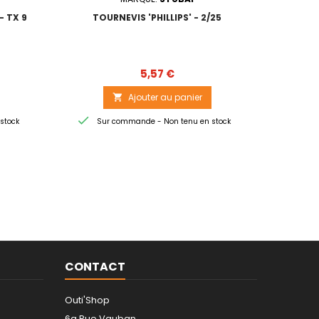
- TX 9
TOURNEVIS 'PHILLIPS' - 2/25
TOURN
Prix
5,57 €
Ajouter au panier



stock
Sur commande - Non tenu en stock
Sur
CONTACT
Outi'Shop
6a Rue Vauban