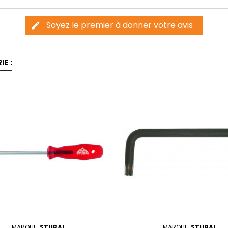
Soyez le premier à donner votre avis
edit
E :
MARQUE:
STUBAI
MARQUE:
STUBAI