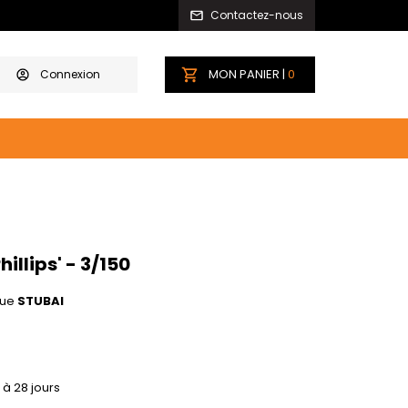
Contactez-nous
MON PANIER |
0
Connexion
hillips' - 3/150
ue
STUBAI
 à 28 jours