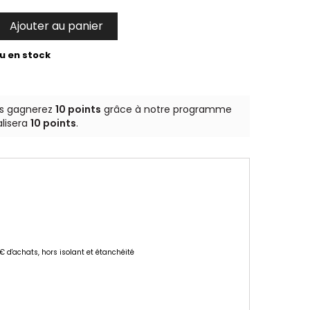
Ajouter au panier

u en stock
us gagnerez
10 points
grâce à notre programme
alisera
10 points
.
 € d'achats, hors isolant et étanchéité