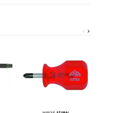
<
>
MARQUE:
STUBAI